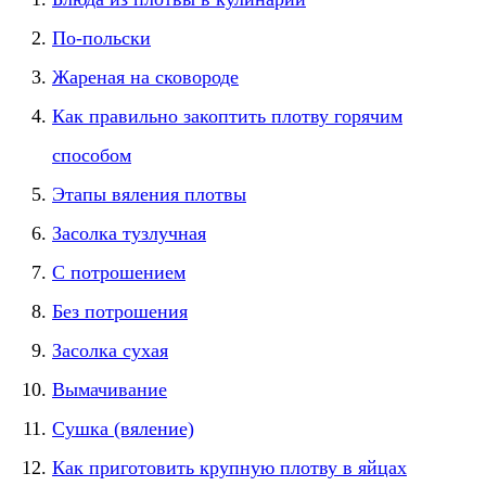
По-польски
Жареная на сковороде
Как правильно закоптить плотву горячим
способом
Этапы вяления плотвы
Засолка тузлучная
С потрошением
Без потрошения
Засолка сухая
Вымачивание
Сушка (вяление)
Как приготовить крупную плотву в яйцах