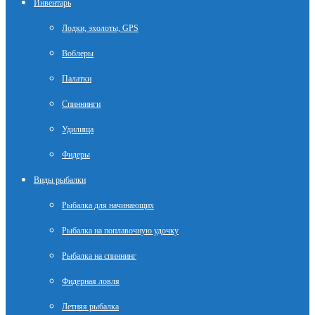
Инвентарь
Лодки, эхолоты, GPS
Воблеры
Палатки
Спиннинги
Удилища
Фидеры
Виды рыбалки
Рыбалка для начинающих
Рыбалка на поплавочную удочку
Рыбалка на спиннинг
Фидерная ловля
Летняя рыбалка