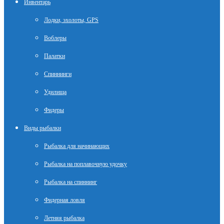
Инвентарь
Лодки, эхолоты, GPS
Воблеры
Палатки
Спиннинги
Удилища
Фидеры
Виды рыбалки
Рыбалка для начинающих
Рыбалка на поплавочную удочку
Рыбалка на спиннинг
Фидерная ловля
Летняя рыбалка