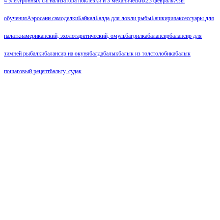
4 электронных сигнализатора поклевки и 3 механических
23 февраля
Азы
обучения
Аэросани самоделки
Байкал
Балда для ловли рыбы
Башкирия
аксессуары для
палатки
американский, эхолот
арктический, омуль
багрилка
балансир
балансир для
зимней рыбалки
балансир на окуня
балда
балык
балык из толстолобика
балык
пошаговый рецепт
бальгу, судак