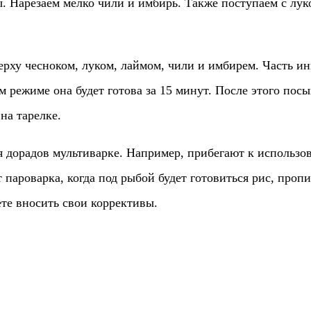
ы. Нарезаем мелко чили и имбирь. Также поступаем с лу
ерху чесноком, луком, лаймом, чили и имбирем. Часть и
ом режиме она будет готова за 15 минут. После этого пос
на тарелке.
 дорадов мультиварке. Например, прибегают к использо
т пароварка, когда под рыбой будет готовиться рис, проп
ете вносить свои коррективы.