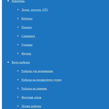
Инвентарь
Лодки, эхолоты, GPS
Воблеры
Палатки
Спиннинги
Удилища
Фидеры
Виды рыбалки
Рыбалка для начинающих
Рыбалка на поплавочную удочку
Рыбалка на спиннинг
Фидерная ловля
Летняя рыбалка