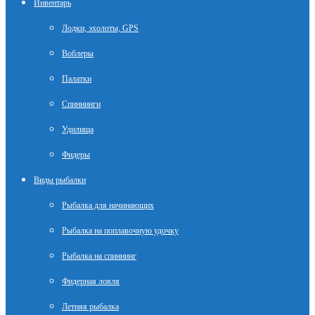
Инвентарь
Лодки, эхолоты, GPS
Воблеры
Палатки
Спиннинги
Удилища
Фидеры
Виды рыбалки
Рыбалка для начинающих
Рыбалка на поплавочную удочку
Рыбалка на спиннинг
Фидерная ловля
Летняя рыбалка