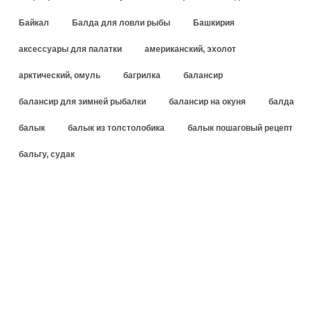
Байкал
Балда для ловли рыбы
Башкирия
аксессуары для палатки
американский, эхолот
арктический, омуль
багрилка
балансир
балансир для зимней рыбалки
балансир на окуня
балда
балык
балык из толстолобика
балык пошаговый рецепт
бальгу, судак