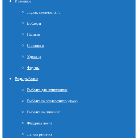
Инвентарь
Лодки, эхолоты, GPS
Воблеры
Палатки
Спиннинги
Удилища
Фидеры
Виды рыбалки
Рыбалка для начинающих
Рыбалка на поплавочную удочку
Рыбалка на спиннинг
Фидерная ловля
Летняя рыбалка