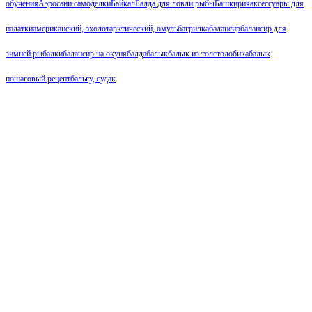
обучения
Аэросани самоделки
Байкал
Балда для ловли рыбы
Башкирия
аксессуары для
палатки
американский, эхолот
арктический, омуль
багрилка
балансир
балансир для
зимней рыбалки
балансир на окуня
балда
балык
балык из толстолобика
балык
пошаговый рецепт
бальгу, судак