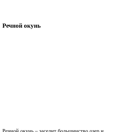
Речной окунь
Речной окунь – заселит большинство озер и