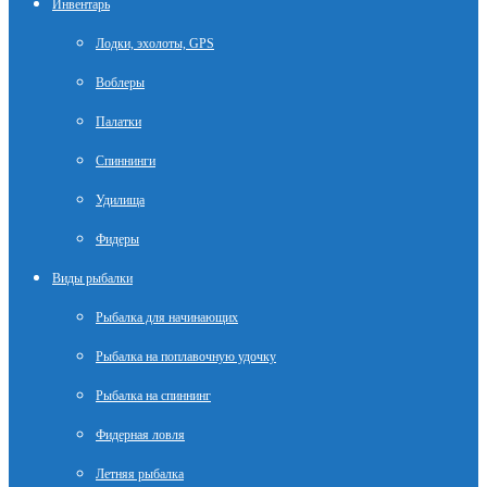
Инвентарь
Лодки, эхолоты, GPS
Воблеры
Палатки
Спиннинги
Удилища
Фидеры
Виды рыбалки
Рыбалка для начинающих
Рыбалка на поплавочную удочку
Рыбалка на спиннинг
Фидерная ловля
Летняя рыбалка