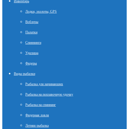
Инвентарь
Лодки, эхолоты, GPS
Воблеры
Палатки
Спиннинги
Удилища
Фидеры
Виды рыбалки
Рыбалка для начинающих
Рыбалка на поплавочную удочку
Рыбалка на спиннинг
Фидерная ловля
Летняя рыбалка