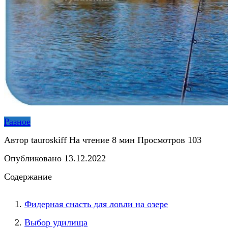
Разное
Автор
tauroskiff
На чтение
8 мин
Просмотров
103
Опубликовано
13.12.2022
Содержание
Фидерная снасть для ловли на озере
Выбор удилища