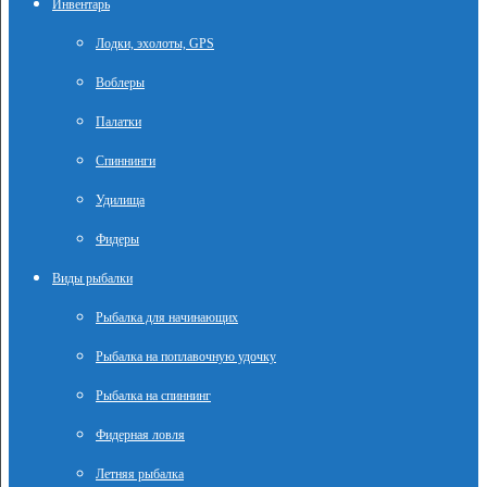
Инвентарь
Лодки, эхолоты, GPS
Воблеры
Палатки
Спиннинги
Удилища
Фидеры
Виды рыбалки
Рыбалка для начинающих
Рыбалка на поплавочную удочку
Рыбалка на спиннинг
Фидерная ловля
Летняя рыбалка