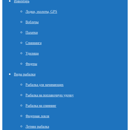
Инвентарь
Лодки, эхолоты, GPS
Воблеры
Палатки
Спиннинги
Удилища
Фидеры
Виды рыбалки
Рыбалка для начинающих
Рыбалка на поплавочную удочку
Рыбалка на спиннинг
Фидерная ловля
Летняя рыбалка