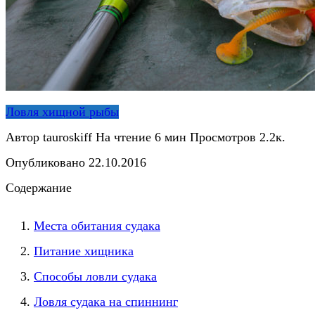
Ловля хищной рыбы
Автор
tauroskiff
На чтение
6 мин
Просмотров
2.2к.
Опубликовано
22.10.2016
Содержание
Места обитания судака
Питание хищника
Способы ловли судака
Ловля судака на спиннинг