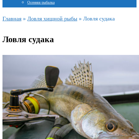
Осенняя рыбалка
Главная
»
Ловля хищной рыбы
»
Ловля судака
Ловля судака