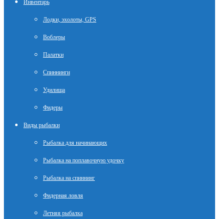
Инвентарь
Лодки, эхолоты, GPS
Воблеры
Палатки
Спиннинги
Удилища
Фидеры
Виды рыбалки
Рыбалка для начинающих
Рыбалка на поплавочную удочку
Рыбалка на спиннинг
Фидерная ловля
Летняя рыбалка