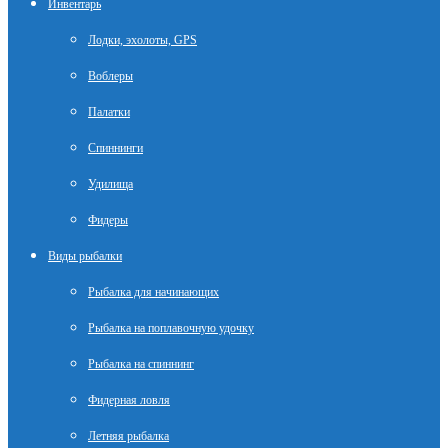
Инвентарь
Лодки, эхолоты, GPS
Воблеры
Палатки
Спиннинги
Удилища
Фидеры
Виды рыбалки
Рыбалка для начинающих
Рыбалка на поплавочную удочку
Рыбалка на спиннинг
Фидерная ловля
Летняя рыбалка