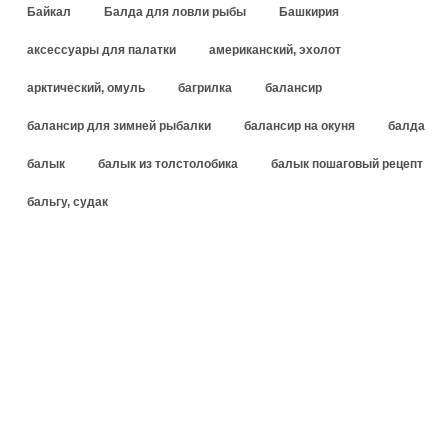
Байкал
Балда для ловли рыбы
Башкирия
аксессуары для палатки
американский, эхолот
арктический, омуль
багрилка
балансир
балансир для зимней рыбалки
балансир на окуня
балда
балык
балык из толстолобика
балык пошаговый рецепт
бальгу, судак