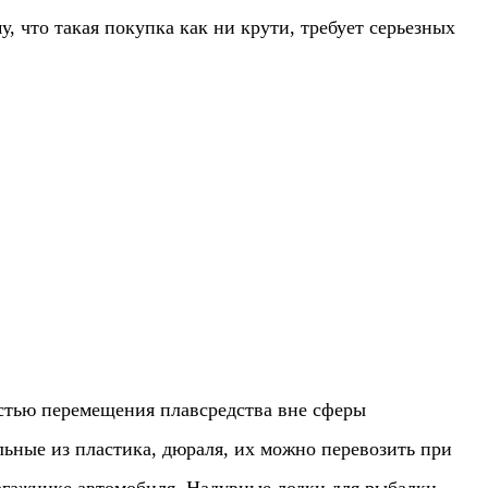
, что такая покупка как ни крути, требует серьезных
остью перемещения плавсредства вне сферы
льные из пластика, дюраля, их можно перевозить при
агажнике автомобиля. Надувные лодки для рыбалки