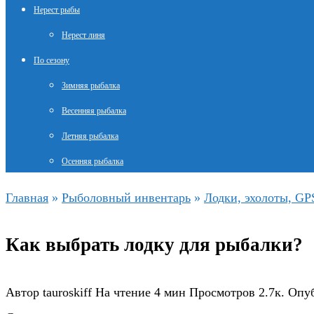
Нерест рыбы
Нерест линя
По сезону
Зимняя рыбалка
Весенняя рыбалка
Летняя рыбалка
Осенняя рыбалка
Главная
»
Рыболовный инвентарь
»
Лодки, эхолоты, GP
Как выбрать лодку для рыбалки?
Автор
tauroskiff
На чтение
4 мин
Просмотров
2.7к.
Опу