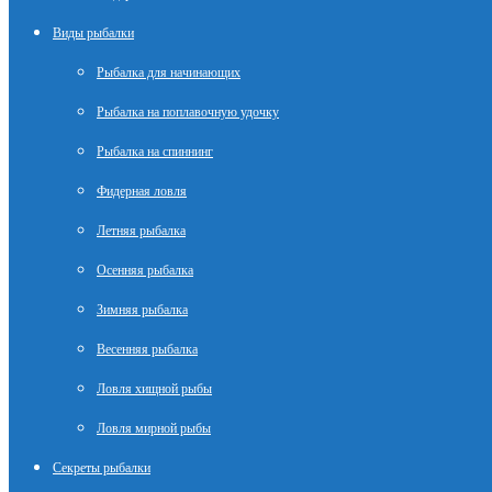
Виды рыбалки
Рыбалка для начинающих
Рыбалка на поплавочную удочку
Рыбалка на спиннинг
Фидерная ловля
Летняя рыбалка
Осенняя рыбалка
Зимняя рыбалка
Весенняя рыбалка
Ловля хищной рыбы
Ловля мирной рыбы
Секреты рыбалки