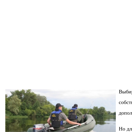
Выбир
собст
допол
Но дл