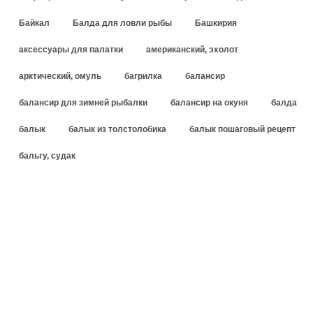
Байкал
Балда для ловли рыбы
Башкирия
аксессуары для палатки
американский, эхолот
арктический, омуль
багрилка
балансир
балансир для зимней рыбалки
балансир на окуня
балда
балык
балык из толстолобика
балык пошаговый рецепт
бальгу, судак