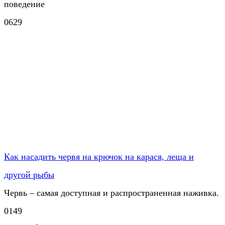
поведение
0
629
Как насадить червя на крючок на карася, леща и
другой рыбы
Червь – самая доступная и распространенная наживка.
0
149