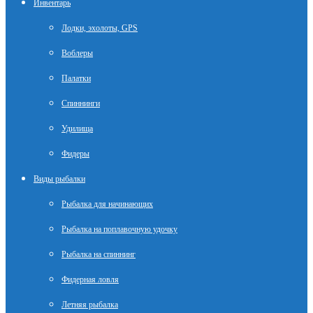
Инвентарь
Лодки, эхолоты, GPS
Воблеры
Палатки
Спиннинги
Удилища
Фидеры
Виды рыбалки
Рыбалка для начинающих
Рыбалка на поплавочную удочку
Рыбалка на спиннинг
Фидерная ловля
Летняя рыбалка