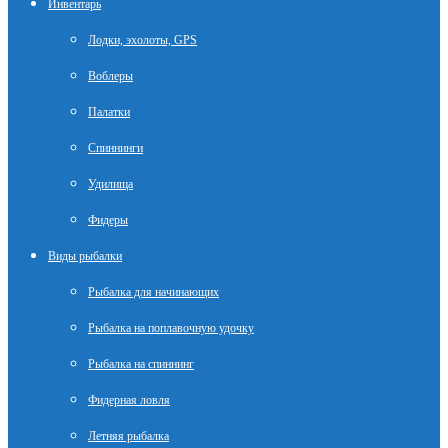
Инвентарь
Лодки, эхолоты, GPS
Воблеры
Палатки
Спиннинги
Удилища
Фидеры
Виды рыбалки
Рыбалка для начинающих
Рыбалка на поплавочную удочку
Рыбалка на спиннинг
Фидерная ловля
Летняя рыбалка