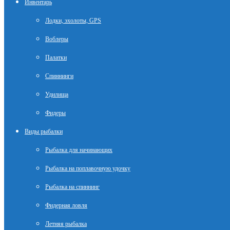
Инвентарь
Лодки, эхолоты, GPS
Воблеры
Палатки
Спиннинги
Удилища
Фидеры
Виды рыбалки
Рыбалка для начинающих
Рыбалка на поплавочную удочку
Рыбалка на спиннинг
Фидерная ловля
Летняя рыбалка