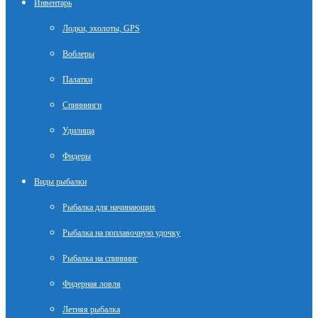
Инвентарь
Лодки, эхолоты, GPS
Воблеры
Палатки
Спиннинги
Удилища
Фидеры
Виды рыбалки
Рыбалка для начинающих
Рыбалка на поплавочную удочку
Рыбалка на спиннинг
Фидерная ловля
Летняя рыбалка