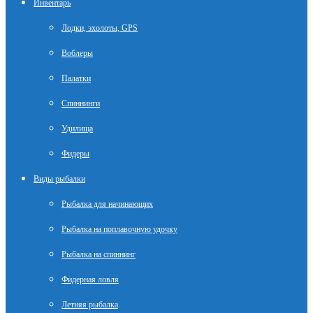
Инвентарь
Лодки, эхолоты, GPS
Воблеры
Палатки
Спиннинги
Удилища
Фидеры
Виды рыбалки
Рыбалка для начинающих
Рыбалка на поплавочную удочку
Рыбалка на спиннинг
Фидерная ловля
Летняя рыбалка