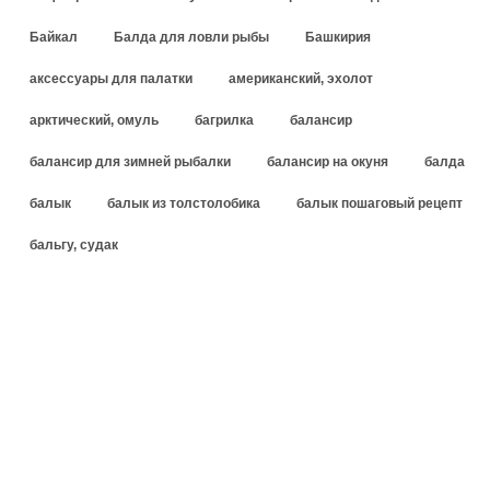
Байкал
Балда для ловли рыбы
Башкирия
аксессуары для палатки
американский, эхолот
арктический, омуль
багрилка
балансир
балансир для зимней рыбалки
балансир на окуня
балда
балык
балык из толстолобика
балык пошаговый рецепт
бальгу, судак