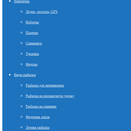
Инвентарь
Лодки, эхолоты, GPS
Воблеры
Палатки
Спиннинги
Удилища
Фидеры
Виды рыбалки
Рыбалка для начинающих
Рыбалка на поплавочную удочку
Рыбалка на спиннинг
Фидерная ловля
Летняя рыбалка