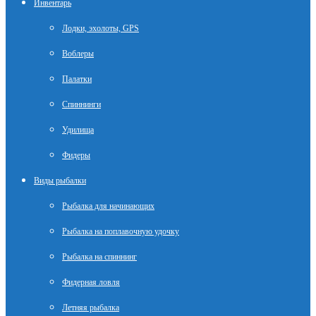
Инвентарь
Лодки, эхолоты, GPS
Воблеры
Палатки
Спиннинги
Удилища
Фидеры
Виды рыбалки
Рыбалка для начинающих
Рыбалка на поплавочную удочку
Рыбалка на спиннинг
Фидерная ловля
Летняя рыбалка