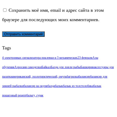
Сохранить моё имя, email и адрес сайта в этом
браузере для последующих моих комментариев.
Tags
4 электронных сигнализатора поклевки и 3 механических
23 февраля
Азы
обучения
Аэросани самоделки
Байкал
Балда для ловли рыбы
Башкирия
аксессуары для
палатки
американский, эхолот
арктический, омуль
багрилка
балансир
балансир для
зимней рыбалки
балансир на окуня
балда
балык
балык из толстолобика
балык
пошаговый рецепт
бальгу, судак