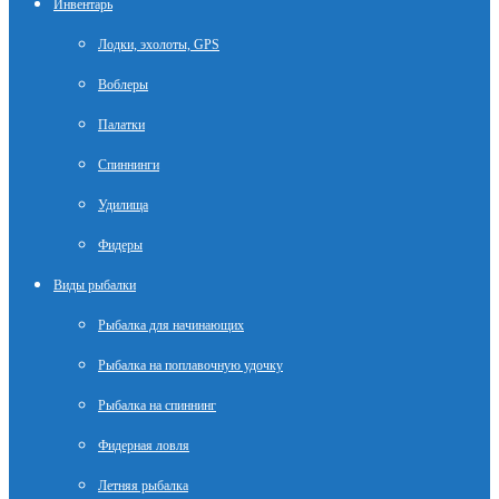
Инвентарь
Лодки, эхолоты, GPS
Воблеры
Палатки
Спиннинги
Удилища
Фидеры
Виды рыбалки
Рыбалка для начинающих
Рыбалка на поплавочную удочку
Рыбалка на спиннинг
Фидерная ловля
Летняя рыбалка