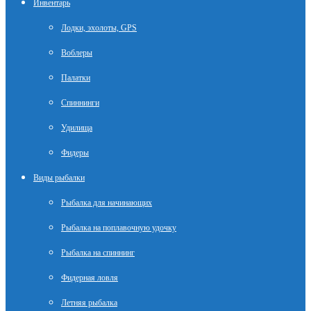
Инвентарь
Лодки, эхолоты, GPS
Воблеры
Палатки
Спиннинги
Удилища
Фидеры
Виды рыбалки
Рыбалка для начинающих
Рыбалка на поплавочную удочку
Рыбалка на спиннинг
Фидерная ловля
Летняя рыбалка