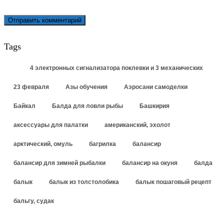
Tags
4 электронных сигнализатора поклевки и 3 механических
23 февраля
Азы обучения
Аэросани самоделки
Байкал
Балда для ловли рыбы
Башкирия
аксессуары для палатки
американский, эхолот
арктический, омуль
багрилка
балансир
балансир для зимней рыбалки
балансир на окуня
балда
балык
балык из толстолобика
балык пошаговый рецепт
бальгу, судак