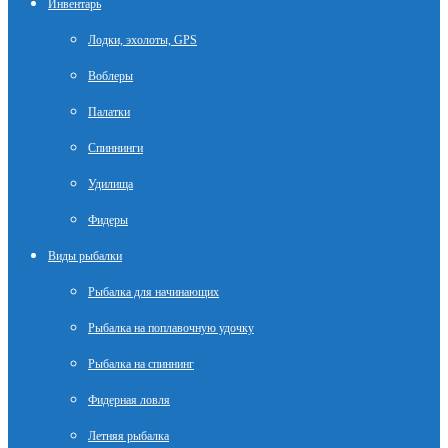
Инвентарь
Лодки, эхолоты, GPS
Воблеры
Палатки
Спиннинги
Удилища
Фидеры
Виды рыбалки
Рыбалка для начинающих
Рыбалка на поплавочную удочку
Рыбалка на спиннинг
Фидерная ловля
Летняя рыбалка