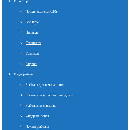
Инвентарь
Лодки, эхолоты, GPS
Воблеры
Палатки
Спиннинги
Удилища
Фидеры
Виды рыбалки
Рыбалка для начинающих
Рыбалка на поплавочную удочку
Рыбалка на спиннинг
Фидерная ловля
Летняя рыбалка