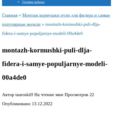
Осенняя рыбалка
Главная
»
Монтаж кормушки пули для фидера и самые
популярные модели
»
montazh-kormushki-puli-dlja-
fidera-i-samye-populjarnye-modeli-00a4de0
montazh-kormushki-puli-dlja-
fidera-i-samye-populjarnye-modeli-
00a4de0
Автор
tauroskiff
На чтение
мин
Просмотров
22
Опубликовано
13.12.2022