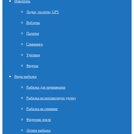
Инвентарь
Лодки, эхолоты, GPS
Воблеры
Палатки
Спиннинги
Удилища
Фидеры
Виды рыбалки
Рыбалка для начинающих
Рыбалка на поплавочную удочку
Рыбалка на спиннинг
Фидерная ловля
Летняя рыбалка