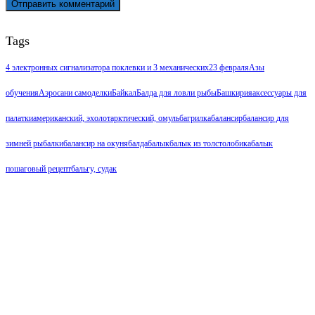
Tags
4 электронных сигнализатора поклевки и 3 механических
23 февраля
Азы
обучения
Аэросани самоделки
Байкал
Балда для ловли рыбы
Башкирия
аксессуары для
палатки
американский, эхолот
арктический, омуль
багрилка
балансир
балансир для
зимней рыбалки
балансир на окуня
балда
балык
балык из толстолобика
балык
пошаговый рецепт
бальгу, судак