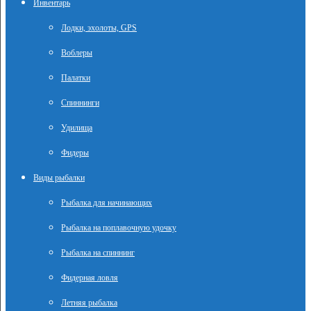
Инвентарь
Лодки, эхолоты, GPS
Воблеры
Палатки
Спиннинги
Удилища
Фидеры
Виды рыбалки
Рыбалка для начинающих
Рыбалка на поплавочную удочку
Рыбалка на спиннинг
Фидерная ловля
Летняя рыбалка