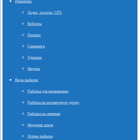
Инвентарь
Лодки, эхолоты, GPS
Воблеры
Палатки
Спиннинги
Удилища
Фидеры
Виды рыбалки
Рыбалка для начинающих
Рыбалка на поплавочную удочку
Рыбалка на спиннинг
Фидерная ловля
Летняя рыбалка