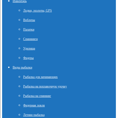
Инвентарь
Лодки, эхолоты, GPS
Воблеры
Палатки
Спиннинги
Удилища
Фидеры
Виды рыбалки
Рыбалка для начинающих
Рыбалка на поплавочную удочку
Рыбалка на спиннинг
Фидерная ловля
Летняя рыбалка