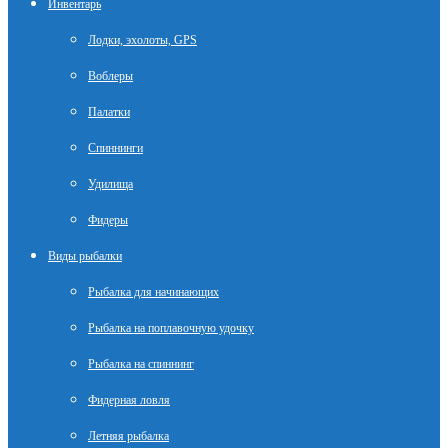
Инвентарь
Лодки, эхолоты, GPS
Воблеры
Палатки
Спиннинги
Удилища
Фидеры
Виды рыбалки
Рыбалка для начинающих
Рыбалка на поплавочную удочку
Рыбалка на спиннинг
Фидерная ловля
Летняя рыбалка