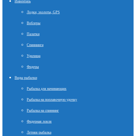
Инвентарь
Лодки, эхолоты, GPS
Воблеры
Палатки
Спиннинги
Удилища
Фидеры
Виды рыбалки
Рыбалка для начинающих
Рыбалка на поплавочную удочку
Рыбалка на спиннинг
Фидерная ловля
Летняя рыбалка