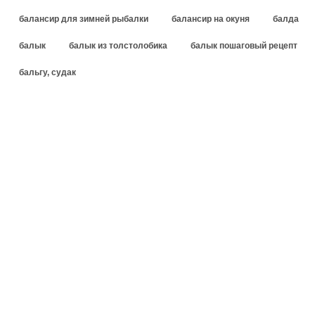
балансир для зимней рыбалки
балансир на окуня
балда
балык
балык из толстолобика
балык пошаговый рецепт
бальгу, судак