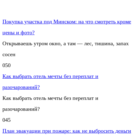
Покупка участка под Минском: на что смотреть кроме
цены и фото?
Открываешь утром окно, а там — лес, тишина, запах
сосен
0
50
Как выбрать отель мечты без переплат и
разочарований?
Как выбрать отель мечты без переплат и
разочарований?
0
45
План эвакуации при пожаре: как не выбросить деньги