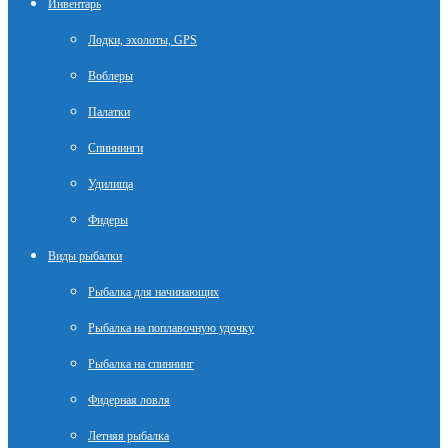
Инвентарь
Лодки, эхолоты, GPS
Воблеры
Палатки
Спиннинги
Удилища
Фидеры
Виды рыбалки
Рыбалка для начинающих
Рыбалка на поплавочную удочку
Рыбалка на спиннинг
Фидерная ловля
Летняя рыбалка