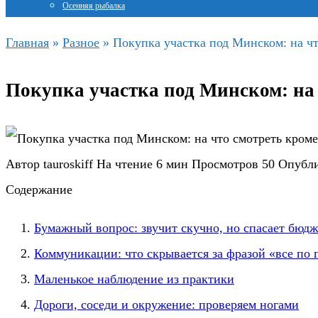
Осенняя рыбалка
Главная
»
Разное
»
Покупка участка под Минском: на чт
Покупка участка под Минском: на 
Автор
tauroskiff
На чтение
6 мин
Просмотров
50
Опубл
Содержание
Бумажный вопрос: звучит скучно, но спасает бюдж
Коммуникации: что скрывается за фразой «все по 
Маленькое наблюдение из практики
Дороги, соседи и окружение: проверяем ногами