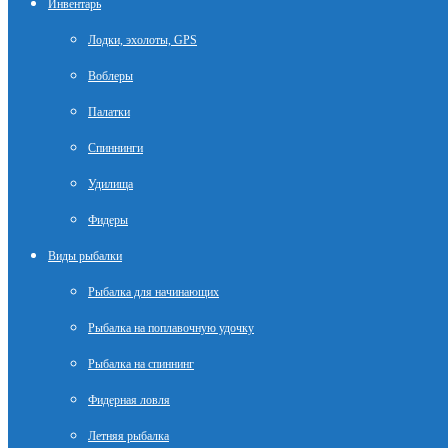
Инвентарь
Лодки, эхолоты, GPS
Воблеры
Палатки
Спиннинги
Удилища
Фидеры
Виды рыбалки
Рыбалка для начинающих
Рыбалка на поплавочную удочку
Рыбалка на спиннинг
Фидерная ловля
Летняя рыбалка