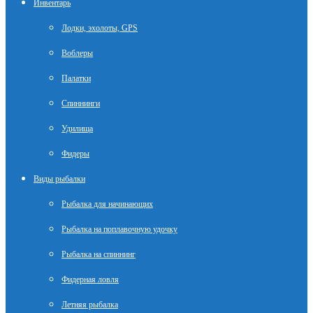
Инвентарь
Лодки, эхолоты, GPS
Воблеры
Палатки
Спиннинги
Удилища
Фидеры
Виды рыбалки
Рыбалка для начинающих
Рыбалка на поплавочную удочку
Рыбалка на спиннинг
Фидерная ловля
Летняя рыбалка