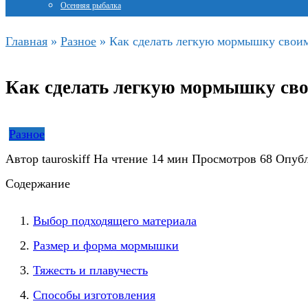
Осенняя рыбалка
Главная
»
Разное
»
Как сделать легкую мормышку свои
Как сделать легкую мормышку св
Разное
Автор
tauroskiff
На чтение
14 мин
Просмотров
68
Опуб
Содержание
Выбор подходящего материала
Размер и форма мормышки
Тяжесть и плавучесть
Способы изготовления