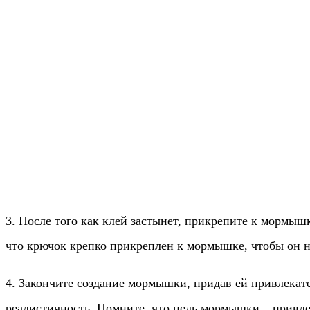
3. После того как клей застынет, прикрепите к мормы
что крючок крепко прикреплен к мормышке, чтобы он н
4. Закончите создание мормышки, придав ей привлекат
реалистичность. Помните, что цель мормышки – привле