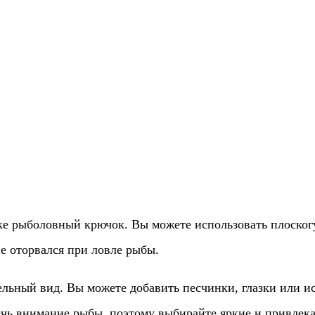
шке рыболовный крючок. Вы можете использовать плоског
е оторвался при ловле рыбы.
ельный вид. Вы можете добавить песчинки, глазки или и
чь внимание рыбы, поэтому выбирайте яркие и привлека