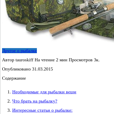
Другое о рыбалке
Автор
tauroskiff
На чтение
2 мин
Просмотров
3к.
Опубликовано
31.03.2015
Содержание
Необходимые для рыбалки вещи
Что брать на рыбалку?
Интересные статьи о рыбалке: