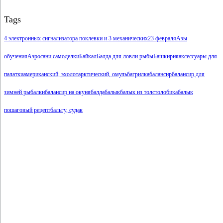
Tags
4 электронных сигнализатора поклевки и 3 механических
23 февраля
Азы
обучения
Аэросани самоделки
Байкал
Балда для ловли рыбы
Башкирия
аксессуары для
палатки
американский, эхолот
арктический, омуль
багрилка
балансир
балансир для
зимней рыбалки
балансир на окуня
балда
балык
балык из толстолобика
балык
пошаговый рецепт
бальгу, судак