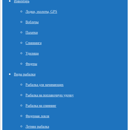
Инвентарь
Лодки, эхолоты, GPS
Воблеры
Палатки
Спиннинги
Удилища
Фидеры
Виды рыбалки
Рыбалка для начинающих
Рыбалка на поплавочную удочку
Рыбалка на спиннинг
Фидерная ловля
Летняя рыбалка