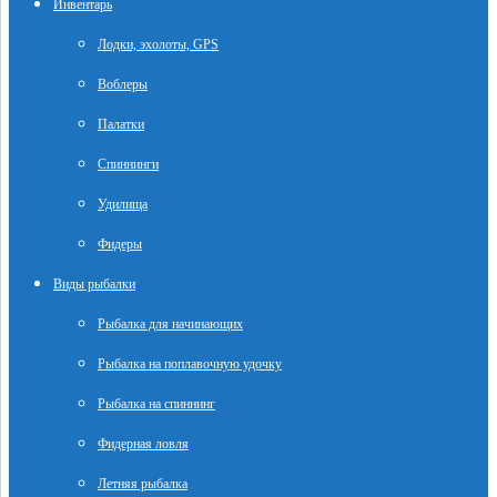
Инвентарь
Лодки, эхолоты, GPS
Воблеры
Палатки
Спиннинги
Удилища
Фидеры
Виды рыбалки
Рыбалка для начинающих
Рыбалка на поплавочную удочку
Рыбалка на спиннинг
Фидерная ловля
Летняя рыбалка