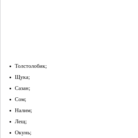
Толстолобик;
Щука;
Сазан;
Сом;
Налим;
Лещ;
Окунь;