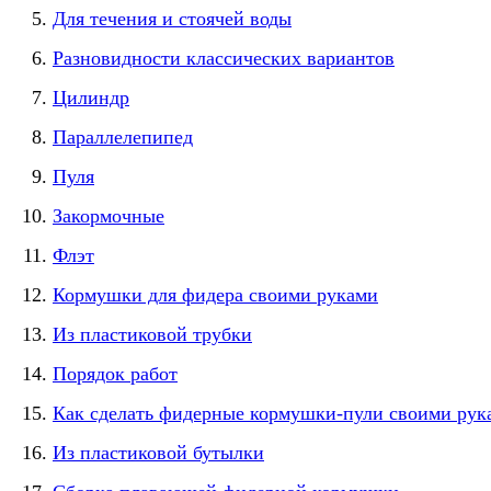
Для течения и стоячей воды
Разновидности классических вариантов
Цилиндр
Параллелепипед
Пуля
Закормочные
Флэт
Кормушки для фидера своими руками
Из пластиковой трубки
Порядок работ
Как сделать фидерные кормушки-пули своими рук
Из пластиковой бутылки