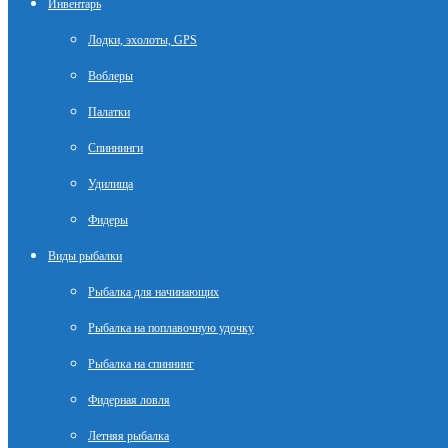
Инвентарь
Лодки, эхолоты, GPS
Воблеры
Палатки
Спиннинги
Удилища
Фидеры
Виды рыбалки
Рыбалка для начинающих
Рыбалка на поплавочную удочку
Рыбалка на спиннинг
Фидерная ловля
Летняя рыбалка