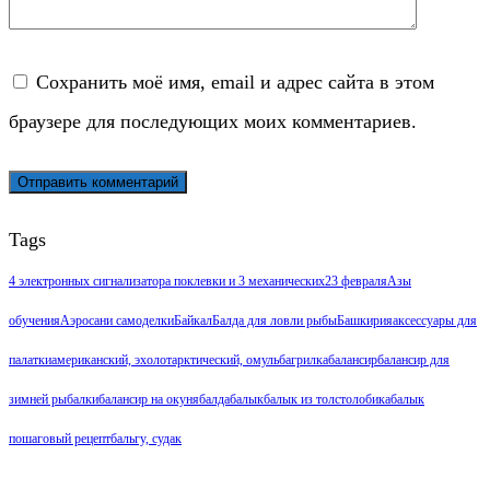
Сохранить моё имя, email и адрес сайта в этом
браузере для последующих моих комментариев.
Tags
4 электронных сигнализатора поклевки и 3 механических
23 февраля
Азы
обучения
Аэросани самоделки
Байкал
Балда для ловли рыбы
Башкирия
аксессуары для
палатки
американский, эхолот
арктический, омуль
багрилка
балансир
балансир для
зимней рыбалки
балансир на окуня
балда
балык
балык из толстолобика
балык
пошаговый рецепт
бальгу, судак