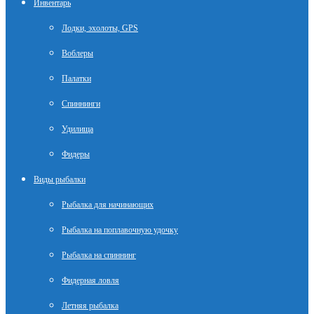
Инвентарь
Лодки, эхолоты, GPS
Воблеры
Палатки
Спиннинги
Удилища
Фидеры
Виды рыбалки
Рыбалка для начинающих
Рыбалка на поплавочную удочку
Рыбалка на спиннинг
Фидерная ловля
Летняя рыбалка