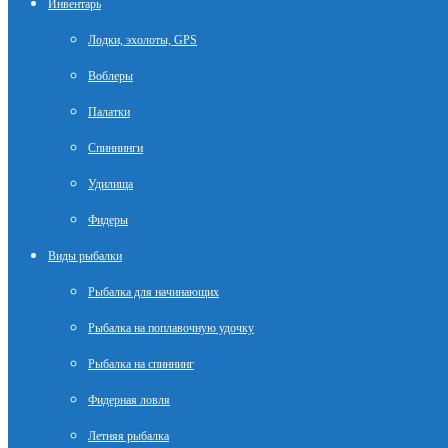
Инвентарь
Лодки, эхолоты, GPS
Воблеры
Палатки
Спиннинги
Удилища
Фидеры
Виды рыбалки
Рыбалка для начинающих
Рыбалка на поплавочную удочку
Рыбалка на спиннинг
Фидерная ловля
Летняя рыбалка