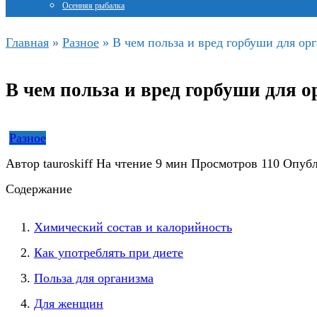
Осенняя рыбалка
Главная
»
Разное
»
В чем польза и вред горбуши для ор
В чем польза и вред горбуши для о
Разное
Автор
tauroskiff
На чтение
9 мин
Просмотров
110
Опубл
Содержание
Химический состав и калорийность
Как употрeблять при диете
Польза для организма
Для женщин