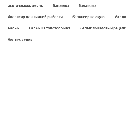
арктический, омуль
багрилка
балансир
балансир для зимней рыбалки
балансир на окуня
балда
балык
балык из толстолобика
балык пошаговый рецепт
бальгу, судак