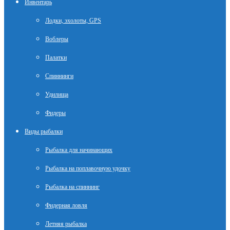
Инвентарь
Лодки, эхолоты, GPS
Воблеры
Палатки
Спиннинги
Удилища
Фидеры
Виды рыбалки
Рыбалка для начинающих
Рыбалка на поплавочную удочку
Рыбалка на спиннинг
Фидерная ловля
Летняя рыбалка