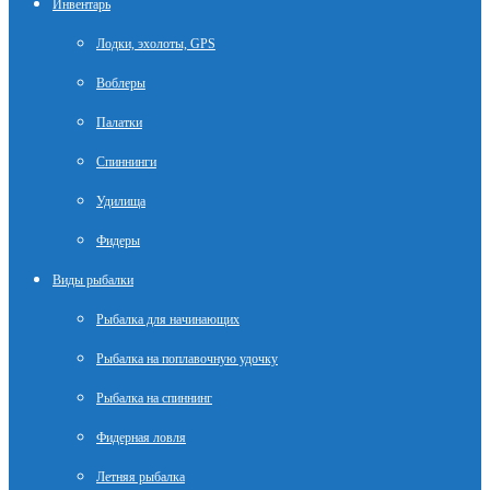
Инвентарь
Лодки, эхолоты, GPS
Воблеры
Палатки
Спиннинги
Удилища
Фидеры
Виды рыбалки
Рыбалка для начинающих
Рыбалка на поплавочную удочку
Рыбалка на спиннинг
Фидерная ловля
Летняя рыбалка