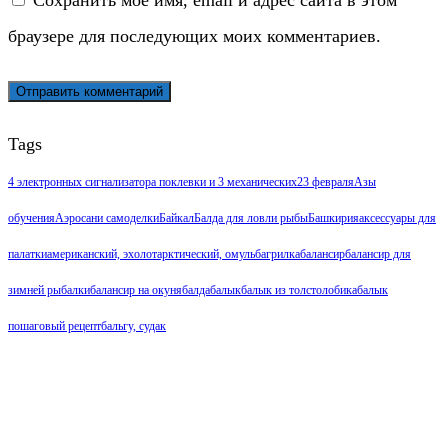
браузере для последующих моих комментариев.
Tags
4 электронных сигнализатора поклевки и 3 механических
23 февраля
Азы
обучения
Аэросани самоделки
Байкал
Балда для ловли рыбы
Башкирия
аксессуары для
палатки
американский, эхолот
арктический, омуль
багрилка
балансир
балансир для
зимней рыбалки
балансир на окуня
балда
балык
балык из толстолобика
балык
пошаговый рецепт
бальгу, судак