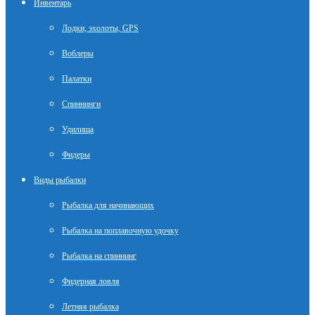
Инвентарь
Лодки, эхолоты, GPS
Воблеры
Палатки
Спиннинги
Удилища
Фидеры
Виды рыбалки
Рыбалка для начинающих
Рыбалка на поплавочную удочку
Рыбалка на спиннинг
Фидерная ловля
Летняя рыбалка