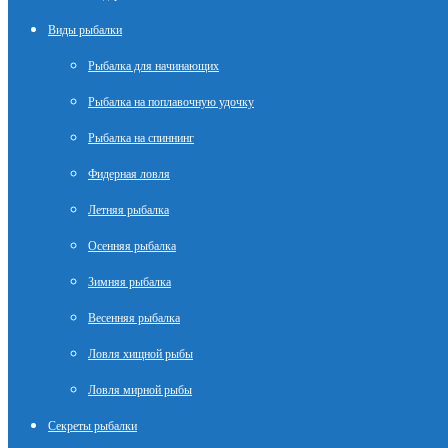
Виды рыбалки
Рыбалка для начинающих
Рыбалка на поплавочную удочку
Рыбалка на спиннинг
Фидерная ловля
Летняя рыбалка
Осенняя рыбалка
Зимняя рыбалка
Весенняя рыбалка
Ловля хищной рыбы
Ловля мирной рыбы
Секреты рыбалки