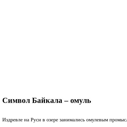
Символ Байкала – омуль
Издревле на Руси в озере занимались омулевым промыс