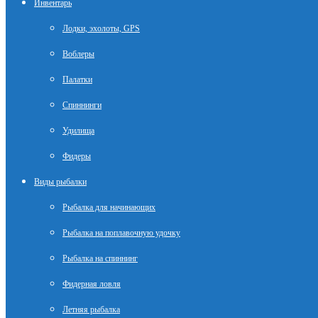
Инвентарь
Лодки, эхолоты, GPS
Воблеры
Палатки
Спиннинги
Удилища
Фидеры
Виды рыбалки
Рыбалка для начинающих
Рыбалка на поплавочную удочку
Рыбалка на спиннинг
Фидерная ловля
Летняя рыбалка