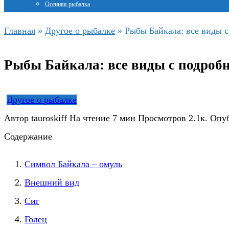
Осенняя рыбалка
Главная
»
Другое о рыбалке
»
Рыбы Байкала: все виды 
Рыбы Байкала: все виды с подроб
Другое о рыбалке
Автор
tauroskiff
На чтение
7 мин
Просмотров
2.1к.
Опу
Содержание
Символ Байкала – омуль
Внешний вид
Сиг
Голец