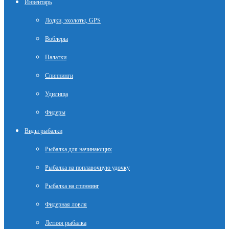
Инвентарь
Лодки, эхолоты, GPS
Воблеры
Палатки
Спиннинги
Удилища
Фидеры
Виды рыбалки
Рыбалка для начинающих
Рыбалка на поплавочную удочку
Рыбалка на спиннинг
Фидерная ловля
Летняя рыбалка