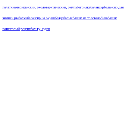
палатки
американский, эхолот
арктический, омуль
багрилка
балансир
балансир для
зимней рыбалки
балансир на окуня
балда
балык
балык из толстолобика
балык
пошаговый рецепт
бальгу, судак