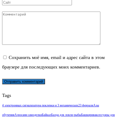
Сайт
Комментарий
Сохранить моё имя, email и адрес сайта в этом
браузере для последующих моих комментариев.
Tags
4 электронных сигнализатора поклевки и 3 механических
23 февраля
Азы
обучения
Аэросани самоделки
Байкал
Балда для ловли рыбы
Башкирия
аксессуары для