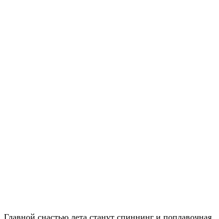
Главной снастью лета станут спиннинг и поплавочная