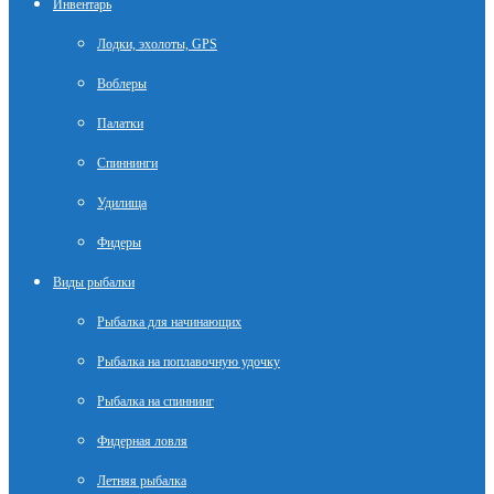
Инвентарь
Лодки, эхолоты, GPS
Воблеры
Палатки
Спиннинги
Удилища
Фидеры
Виды рыбалки
Рыбалка для начинающих
Рыбалка на поплавочную удочку
Рыбалка на спиннинг
Фидерная ловля
Летняя рыбалка