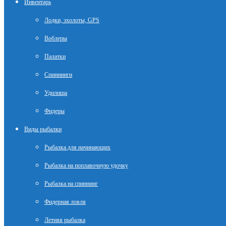
Инвентарь
Лодки, эхолоты, GPS
Воблеры
Палатки
Спиннинги
Удилища
Фидеры
Виды рыбалки
Рыбалка для начинающих
Рыбалка на поплавочную удочку
Рыбалка на спиннинг
Фидерная ловля
Летняя рыбалка