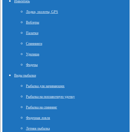
Инвентарь
Лодки, эхолоты, GPS
Воблеры
Палатки
Спиннинги
Удилища
Фидеры
Виды рыбалки
Рыбалка для начинающих
Рыбалка на поплавочную удочку
Рыбалка на спиннинг
Фидерная ловля
Летняя рыбалка