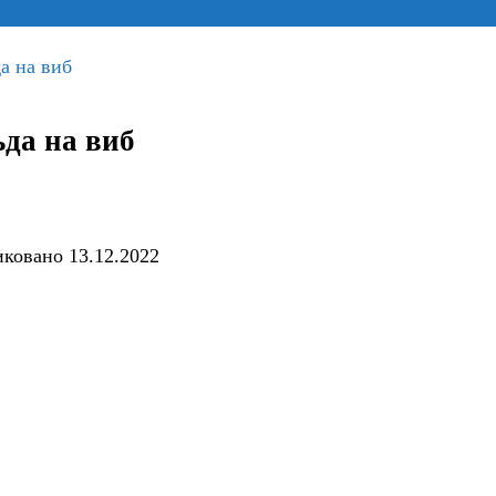
да на виб
ьда на виб
иковано
13.12.2022