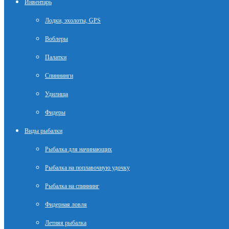
Инвентарь
Лодки, эхолоты, GPS
Воблеры
Палатки
Спиннинги
Удилища
Фидеры
Виды рыбалки
Рыбалка для начинающих
Рыбалка на поплавочную удочку
Рыбалка на спиннинг
Фидерная ловля
Летняя рыбалка